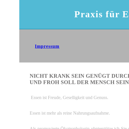
Praxis für 
Impressum
NICHT KRANK SEIN GENÜGT DURC
UND FROH SOLL DER MENSCH SEIN.
Essen ist Freude, Geselligkeit und Genuss.
Essen ist mehr als reine Nahrungsaufnahme.
Als promovierte Ökotrophologin ubnterstütze ich Sie 