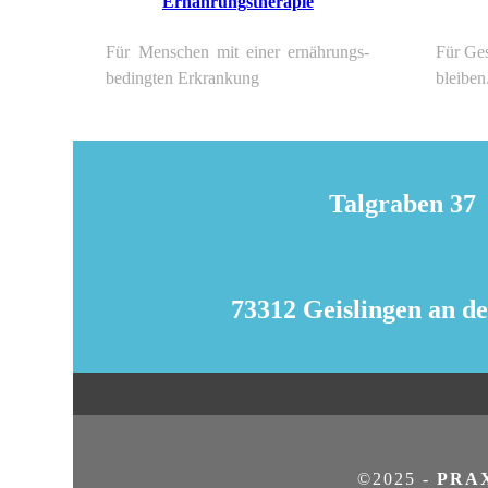
Ernährungstherapie
Für Menschen mit einer ernährungs-
Für Ge
bedingten Erkrankung
bleiben
Talgraben 37
73312 Geislingen an de
©2025 -
PRA