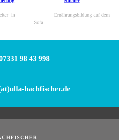
rderung
Bücher
ter in
Ernährungsbildung auf dem
Sofa
07331 98 43 998
(at)ulla-bachfischer.de
ACHFISCHER