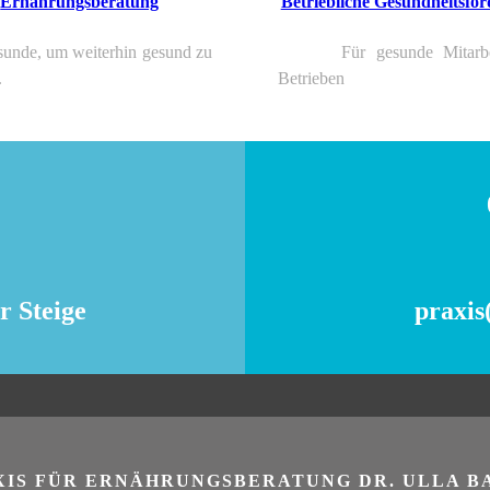
Ernährungsberatung
Betriebliche Gesundheitsfö
sunde, um weiterhin gesund zu
Für gesunde Mitarbei
.
Betrieben
r Steige
praxis
XIS FÜR ERNÄHRUNGSBERATUNG DR. ULLA B